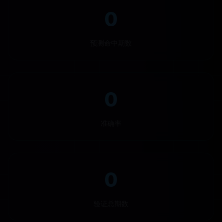
0
预测命中期数
0
准确率
0
验证总期数