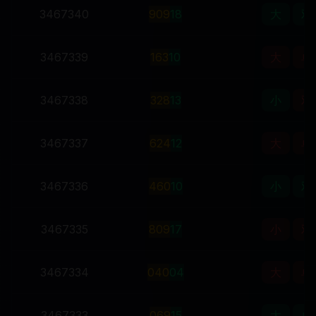
3467340
9
0
9
18
大
双
3467339
1
6
3
10
大
单
3467338
3
2
8
13
小
双
3467337
6
2
4
12
大
单
3467336
4
6
0
10
小
双
3467335
8
0
9
17
小
双
3467334
0
4
0
04
大
单
3467333
0
6
9
15
大
单