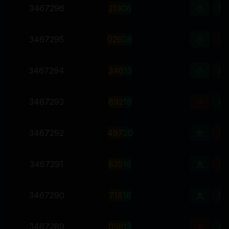
3467296
2
1
3
06
小
双
3467295
0
2
6
08
小
单
3467294
3
4
6
13
小
单
3467293
8
9
2
19
小
单
3467292
4
9
7
20
大
单
3467291
8
3
5
16
大
单
3467290
7
1
8
16
大
双
3467289
0
5
8
13
大
单