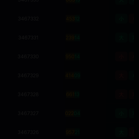
3467332
4
5
3
12
小
单
3467331
2
3
9
14
大
双
3467330
9
5
0
14
小
单
3467329
4
1
4
09
大
单
3467328
6
6
1
13
大
双
3467327
0
2
2
04
小
双
3467326
9
5
7
21
大
双