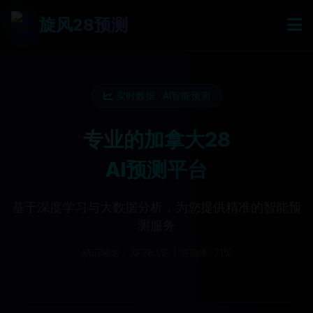
旋风28预测
实时数据 · AI智能预测
专业的加拿大28
AI预测平台
基于深度学习与大数据分析，为您提供精准的智能预
测服务
易记域名：XF28.VIP | 准确率: 71%