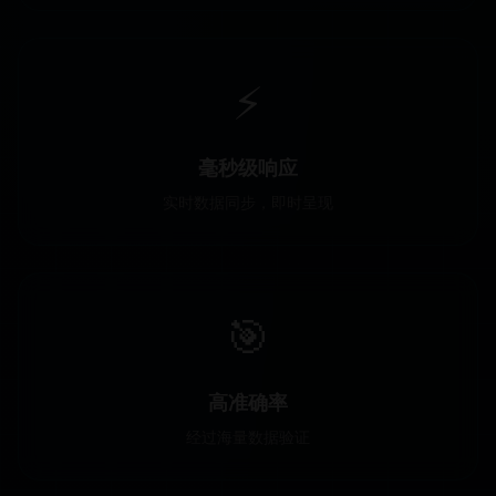
⚡
毫秒级响应
实时数据同步，即时呈现
🎯
高准确率
经过海量数据验证