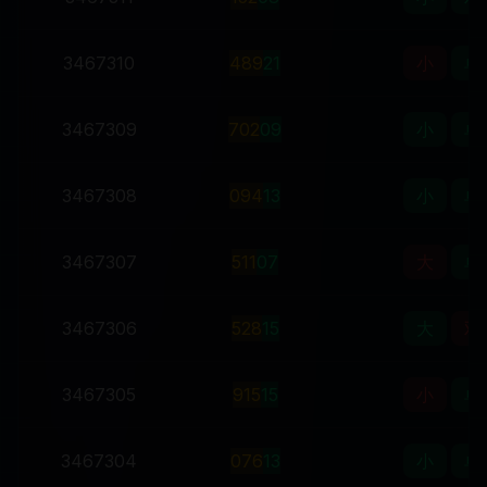
3467310
4
8
9
21
小
单
3467309
7
0
2
09
小
单
3467308
0
9
4
13
小
单
3467307
5
1
1
07
大
单
3467306
5
2
8
15
大
双
3467305
9
1
5
15
小
单
3467304
0
7
6
13
小
单