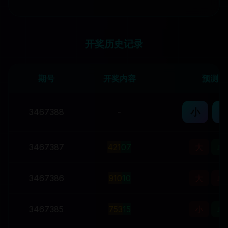
开奖历史记录
期号
开奖内容
预测
小
3467388
-
3467387
4
2
1
07
大
单
3467386
9
1
0
10
大
单
3467385
7
5
3
15
小
单