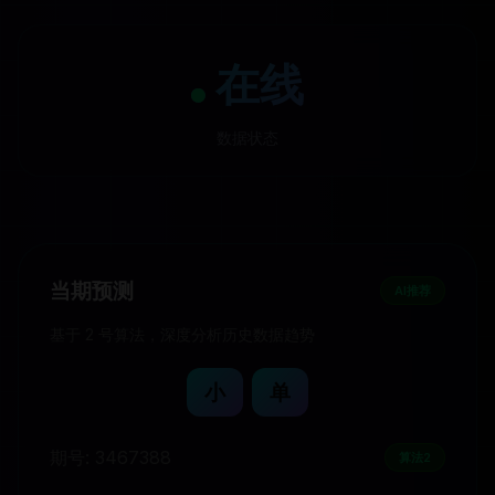
在线
数据状态
当期预测
AI推荐
基于 2 号算法，深度分析历史数据趋势
小
单
期号: 3467388
算法2