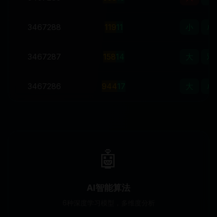
3467288
1
1
9
11
小
单
3467287
1
5
8
14
大
双
3467286
9
4
4
17
大
单
🤖
AI智能算法
6种深度学习模型，多维度分析